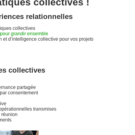
tiques collectives !
ences relationnelles
iques collectives
é pour grandir ensemble
on et d’intelligence collective pour vos projets
s collectives
ernance partagée
n par consentement
tive
opérationnelles transmises
e réunion
ments